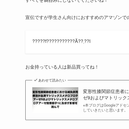
宣伝ですが学生さん向けにおすすめのアマゾンで
?????f???????????Ă??܂??I
お金持っている人は新品買ってね！
あわせて読みたい
変形性膝関節症患者
ゼ9およびマトリック
※本ブログはGoogleア
していきたいと思います。