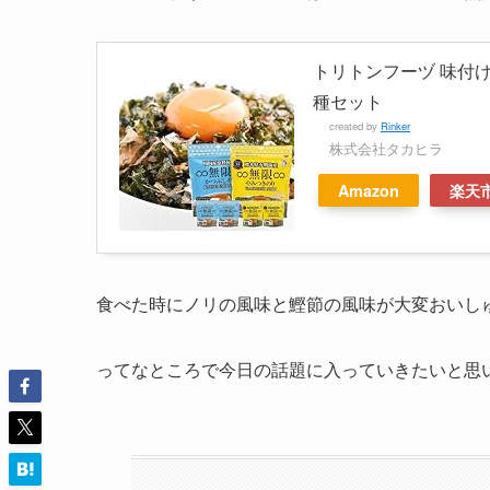
トリトンフーヅ 味付け海
種セット
created by
Rinker
株式会社タカヒラ
Amazon
楽天
食べた時にノリの風味と鰹節の風味が大変おいし
ってなところで今日の話題に入っていきたいと思