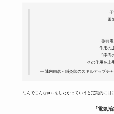
干
電
微弱電
作用の
『疼痛
その作用を上
— 陣内由彦～鍼灸師のスキルアップチャンネ
なんでこんなpostをしたかっていうと定期的に
『電気治