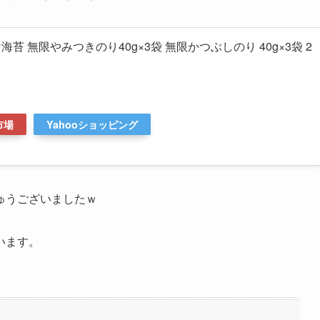
苔 無限やみつきのり40g×3袋 無限かつぶしのり 40g×3袋 2
市場
Yahooショッピング
ゅうございましたｗ
います。