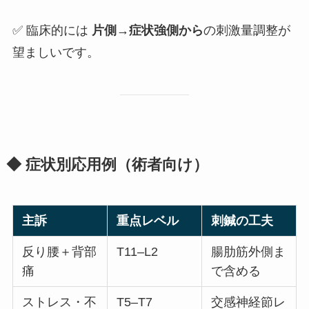
✅ 臨床的には
片側→症状強側から
の刺激量調整が
望ましいです。
◆ 症状別応用例（術者向け）
主訴
重点レベル
刺鍼の工夫
反り腰＋背部
T11–L2
腸肋筋外側ま
痛
で含める
ストレス・不
T5–T7
交感神経節レ