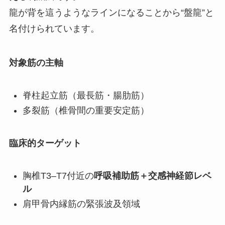
龍が背を這うようなラインになることから“盤龍”と
名付けられています。
対象筋の主軸
脊柱起立筋（最長筋・腸肋筋）
多裂筋（椎骨間の重要安定筋）
臨床的ターゲット
胸椎T3–T7付近の
呼吸補助筋＋交感神経節レベ
ル
肩甲骨内縁筋の緊張波及領域