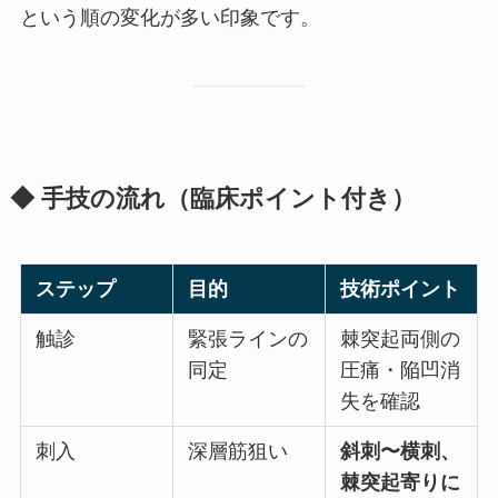
という順の変化が多い印象です。
◆ 手技の流れ（臨床ポイント付き）
ステップ
目的
技術ポイント
触診
緊張ラインの
棘突起両側の
同定
圧痛・陥凹消
失を確認
刺入
深層筋狙い
斜刺〜横刺、
棘突起寄りに