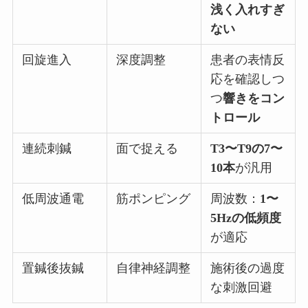
浅く入れすぎ
ない
回旋進入
深度調整
患者の表情反
応を確認しつ
つ
響きをコン
トロール
連続刺鍼
面で捉える
T3〜T9の7〜
10本
が汎用
低周波通電
筋ポンピング
周波数：
1〜
5Hzの低頻度
が適応
置鍼後抜鍼
自律神経調整
施術後の過度
な刺激回避