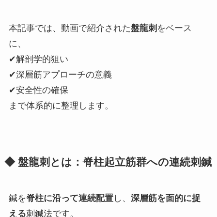
本記事では、動画で紹介された
盤龍刺
をベース
に、
✔解剖学的狙い
✔深層筋アプローチの意義
✔安全性の確保
まで体系的に整理します。
◆ 盤龍刺とは：脊柱起立筋群への連続刺鍼
鍼を
脊柱に沿って連続配置
し、
深層筋を面的に捉
える
刺鍼法です。