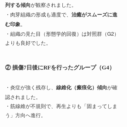
が観察されました。
列する傾向
・肉芽組織の形成も適度で、
治癒がスムーズに進
。
む印象
・組織の見た目（形態学的回復）は対照群（G2）
よりも良好でした。
② 損傷7日後にRFを行ったグループ（G4）
・炎症が強く残存し、
が確
線維化（瘢痕化）傾向
認されました。
・筋線維が不規則で、再生よりも「固まってしま
う」方向へ進行。