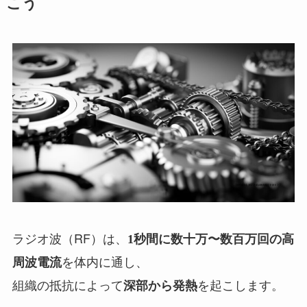
こう
ラジオ波（RF）は、
1秒間に数十万〜数百万回の高
を体内に通し、
周波電流
組織の抵抗によって
を起こします。
深部から発熱