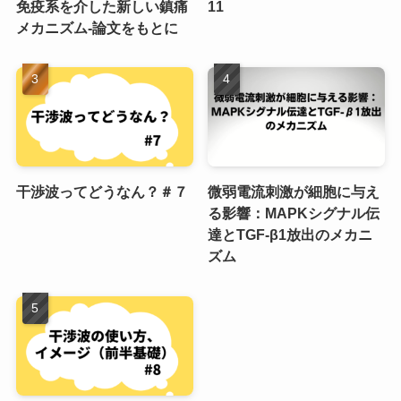
免疫系を介した新しい鎮痛
11
メカニズム-論文をもとに
干渉波ってどうなん？＃７
微弱電流刺激が細胞に与え
る影響：MAPKシグナル伝
達とTGF-β1放出のメカニ
ズム